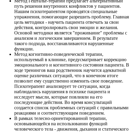
Метод Гештальт-терапии предлагает альтернативный
путь решения внутренних конфликтов у пациентов.
Нашим психотерапевтом проводятся специальные
упражнения, помогающие разрешить проблему. Главная
цель методики - научить пациента отвечать за свои
действия, контролировать свои эмоции и желания.
Основой методики является "проживание" проблемы с
анализом и логическим завершением. В результате
такого подхода, восстанавливаются нарушенные
функции.
Метод когнитивно-поведенческой терапии,
используемый в клинике, предусматривает коррекцию
эмоционального и когнитивного состояния пациента. В
ходе тренингов ваш родственник научится адекватной
оценке различных ситуаций, что в конечном итоге
позволит ему существенно изменить свое поведение.
Психотерапевт анализирует те ситуации, когда
наблюдались нарушения в психике пациента и
исследует мысли, которые повлияли на его
последующие действия. Во время консультаций
создается список проблемных ситуаций с правильными
реакциями и соответствующим поведением.
В рамках телесно-ориентированной терапии,
основывающейся на использовании функций
человеческого тела - движения, дыхания и статического