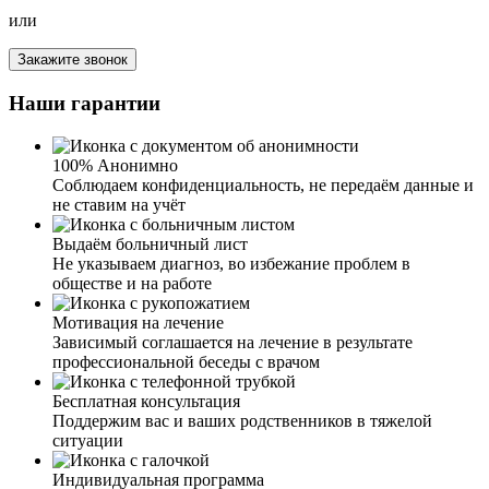
или
Закажите звонок
Получил профессиональную помощь. Доктор оказался
отзывчивым и доброжелательным специалистом,
Наши гарантии
который слушал мои проблемы и предоставил
адекватный план лечения. Очень важно, что весь
процесс проходил у меня дома, что не вызывало
100% Анонимно
дополнительного стресса. Заботливый и понимающий
Соблюдаем конфиденциальность, не передаём данные и
подход помог мне преодолеть зависимость. Теперь я
не ставим на учёт
здоров, и хотел бы советовать всем тем, кто столкнулся
с подобной проблемой, обратиться за помощью к
Выдаём больничный лист
данным специалистам. Они помогут вернуть радость
Не указываем диагноз, во избежание проблем в
жизни и дадут возможность начать новую главу,
обществе и на работе
свободную от зависимости.
Мотивация на лечение
Зависимый соглашается на лечение в результате
профессиональной беседы с врачом
Очень рада, что попала именно на ваш сайт и набрала
вам. Получила первичную консультацию, после
Бесплатная консультация
назначили приём психолога. Мне было важно найти
Поддержим вас и ваших родственников в тяжелой
специалиста, с которым мне будет комфортно. И уже
ситуации
после нескольких сеансов терапии мне намного легче.
Большой плюс, что сеансы могут проходить по скайпу,
Индивидуальная программа