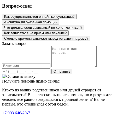
и я подозревал, что ничего не сможет мне помочь. Но
Вопрос-ответ
благодаря профессиональной команде специалистов и
программе, я смог преодолеть свою зависимость
Как осуществляются онлайн-консультации?
полностью. Мне предоставили все необходимые
Анонимна ли оказанная помощь?
ресурсы и поддержку во время стационарного лечения.
Я нашел в себе силы бороться с желаниями и научился
Что делать, если зависимый не хочет лечиться?
здоровому образу жизни. Теперь я чувствую себя
Как записаться на прием или лечение?
свободным от наркотиков и готов начать новую главу в
Сколько времени занимает вывод из запоя на дому?
своей жизни. Я рекомендую клинику всем, кто ищет
Задать вопрос
настоящую помощь
Я долго мучилась из-за проблемы алкоголизма в нашей
семье. Муж много лет употреблял алкоголь и наша
Отправить
жизнь была на грани разрушения. Мы пытались
справиться с этой проблемой самостоятельно, но ничего
Получите помощь прямо сейчас
не помогало. Решили обратиться в клинику . Процесс
лечения оказался очень тяжелым, но эффективным.
Кто-то из ваших родственников или друзей страдает от
Муж прошёл через все этапы реабилитации, работа
зависимости? Вы всячески пытались помочь, но в результате
врачей была профессиональной и заботливой. Сейчас
человек все равно возвращался к прошлой жизни? Вы не
мой муж трезв уже несколько лет и наша семья снова
первые, кто столкнулся с этой бедой.
счастлива. Я очень благодарна клинике и всем врачам,
которые помогли нам вернуть нашу жизнь.
+7 903 646-20-71