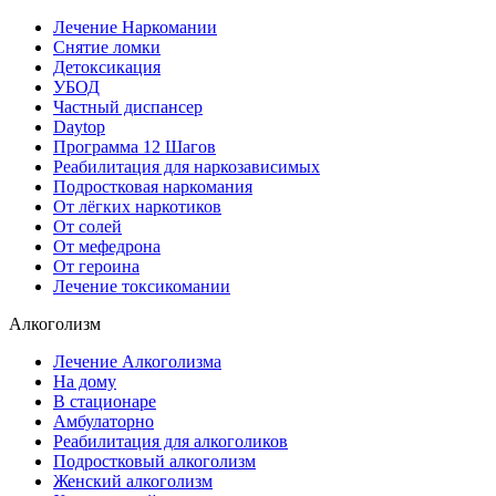
Лечение Наркомании
Снятие ломки
Детоксикация
УБОД
Частный диспансер
Daytop
Программа 12 Шагов
Реабилитация для наркозависимых
Подростковая наркомания
От лёгких наркотиков
От солей
От мефедрона
От героина
Лечение токсикомании
Алкоголизм
Лечение Алкоголизма
На дому
В стационаре
Амбулаторно
Реабилитация для алкоголиков
Подростковый алкоголизм
Женский алкоголизм